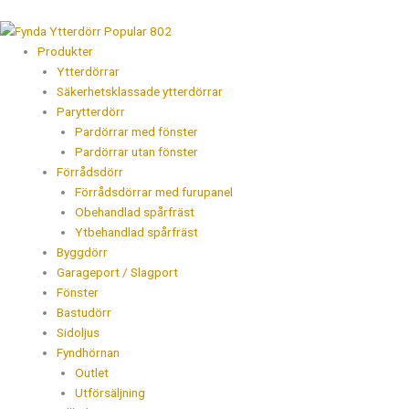
Hoppa
till
innehåll
Produkter
Ytterdörrar
Säkerhetsklassade ytterdörrar
Parytterdörr
Pardörrar med fönster
Pardörrar utan fönster
Förrådsdörr
Förrådsdörrar med furupanel
Obehandlad spårfräst
Ytbehandlad spårfräst
Byggdörr
Garageport / Slagport
Fönster
Bastudörr
Sidoljus
Fyndhörnan
Outlet
Utförsäljning