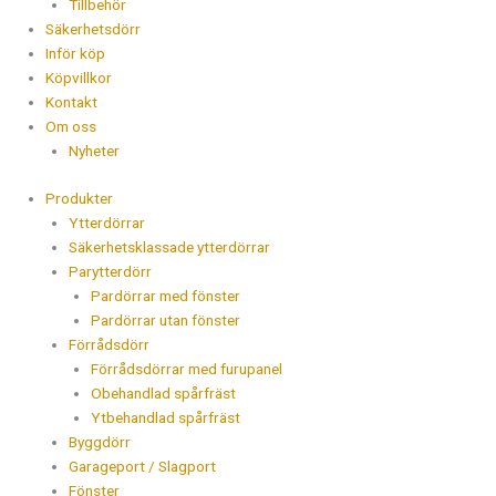
Tillbehör
Säkerhetsdörr
Inför köp
Köpvillkor
Kontakt
Om oss
Nyheter
Produkter
Ytterdörrar
Säkerhetsklassade ytterdörrar
Parytterdörr
Pardörrar med fönster
Pardörrar utan fönster
Förrådsdörr
Förrådsdörrar med furupanel
Obehandlad spårfräst
Ytbehandlad spårfräst
Byggdörr
Garageport / Slagport
Fönster