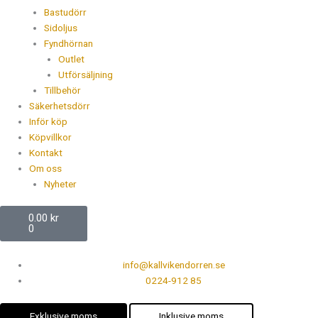
Bastudörr
Sidoljus
Fyndhörnan
Outlet
Utförsäljning
Tillbehör
Säkerhetsdörr
Inför köp
Köpvillkor
Kontakt
Om oss
Nyheter
Varukorg
0.00
kr
0
info@kallvikendorren.se
0224-912 85
Exklusive moms
Inklusive moms