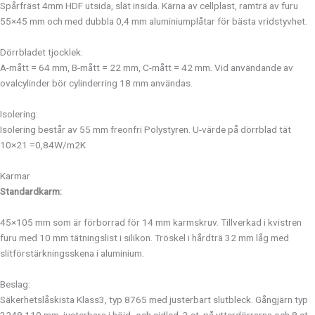
Spårfräst 4mm HDF utsida, slät insida. Kärna av cellplast, ramträ av furu
55×45 mm och med dubbla 0,4 mm aluminiumplåtar för bästa vridstyvhet.
Dörrbladet tjocklek:
A-mått = 64 mm, B-mått = 22 mm, C-mått = 42 mm. Vid användande av
ovalcylinder bör cylinderring 18 mm användas.
Isolering:
Isolering består av 55 mm freonfri Polystyren. U-värde på dörrblad tät
10×21 =0,84W/m2K
Karmar
Standardkarm:
45×105 mm som är förborrad för 14 mm karmskruv. Tillverkad i kvistren
furu med 10 mm tätningslist i silikon. Tröskel i hårdträ 32 mm låg med
slitförstärkningsskena i aluminium.
Beslag:
Säkerhetslåskista Klass3, typ 8765 med justerbart slutbleck. Gångjärn typ
3248 110 mm, justerbara i höjd- och sidled. 3 st. på ytterdörrarna och 8 st.