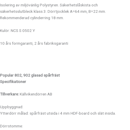
Isolering av miljövänlig Polystyren. Säkerhetslåskista och
säkerhetsslutbleck klass 3. Dörrtjocklek A=64 mm, B=22 mm.
Rekommenderad cylinderring 18 mm.
Kulör: NCS S 0502 Y
10 års formgaranti, 2 års fabriksgaranti
Popular 802, 902
glasad spårfräst
Specifikationer
Tillverkare:
Källvikendörren AB
Uppbyggnad:
Ytterdörr målad: spårfräst utsida i 4 mm HDF-board och slät insida.
Dörrstomme: