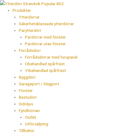
Hoppa
Ytterdörr
Products
till
Strandvik
search
Produkter
innehåll
Popular
Ytterdörrar
802
Säkerhetsklassade ytterdörrar
mängd
Parytterdörr
Pardörrar med fönster
Pardörrar utan fönster
Förrådsdörr
Förrådsdörrar med furupanel
Obehandlad spårfräst
Ytbehandlad spårfräst
Byggdörr
Garageport / Slagport
Fönster
Bastudörr
Sidoljus
Fyndhörnan
Outlet
Utförsäljning
Tillbehör