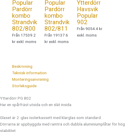
Popular
Popular
Ytterdörr
Pardörr
Pardörr
Havsvik
kombo
kombo
Popular
Strandvik
Strandvik
902
802/800
802/811
Från 9054.4 kr
Från 17539.2
Från 19137.6
exkl. moms
kr exkl. moms
kr exkl. moms
Beskrivning
Teknisk information
Monteringsanvisning
Storleksguide
Ytterdörr PG 802
Har en spårfräst utsida och en slät insida.
Glaset är 2 -glas isolerkassett med klarglas som standard.
Dörrarna är uppbyggda med ramträ och dubbla aluminiumplåtar för hög
stabilitet.