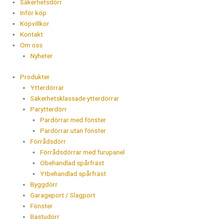
Säkerhetsdörr
Inför köp
Köpvillkor
Kontakt
Om oss
Nyheter
Produkter
Ytterdörrar
Säkerhetsklassade ytterdörrar
Parytterdörr
Pardörrar med fönster
Pardörrar utan fönster
Förrådsdörr
Förrådsdörrar med furupanel
Obehandlad spårfräst
Ytbehandlad spårfräst
Byggdörr
Garageport / Slagport
Fönster
Bastudörr