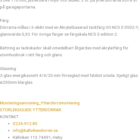
på garageportarna.
Färg:
Dörrarna målas i 3-skikt med en Akrylatbaserad täckfärg Vit NCS S 0502-Y,
glansvärde 0,30. För övriga färger se färgskala NCS S edition 2.
Bättring av lackskador skall omedelbart åtgärdas med akrylatfärg för
utomhusbruk i rätt färg och glans.
Glasning:
2-glas energikassett 4/4/20 mm förseglad med falslist utsida. Synligt glas
ø250mm klarglas
Monteringsanvisning_Ytterdörrsmontering
STORLEKSGUIDE YTTERDÖRRAR
KONTAKT
0224-912 85
info@kallvikendorren.se
Källviken 113 74491, Heby