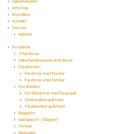
Säkerhetsdörr
Inför köp
Köpvillkor
Kontakt
Om oss
Nyheter
Produkter
Ytterdörrar
Säkerhetsklassade ytterdörrar
Parytterdörr
Pardörrar med fönster
Pardörrar utan fönster
Förrådsdörr
Förrådsdörrar med furupanel
Obehandlad spårfräst
Ytbehandlad spårfräst
Byggdörr
Garageport / Slagport
Fönster
Bastudörr