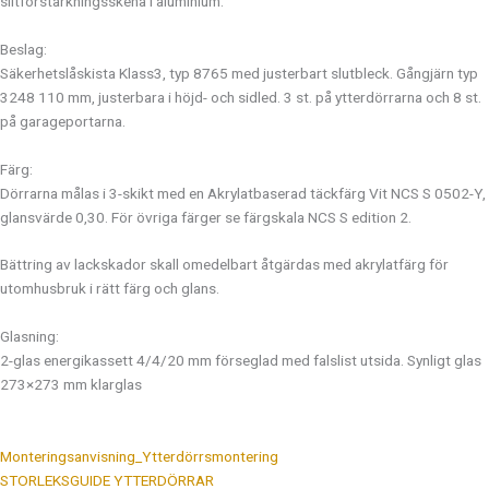
slitförstärkningsskena i aluminium.
Beslag:
Säkerhetslåskista Klass3, typ 8765 med justerbart slutbleck. Gångjärn typ
3248 110 mm, justerbara i höjd- och sidled. 3 st. på ytterdörrarna och 8 st.
på garageportarna.
Färg:
Dörrarna målas i 3-skikt med en Akrylatbaserad täckfärg Vit NCS S 0502-Y,
glansvärde 0,30. För övriga färger se färgskala NCS S edition 2.
Bättring av lackskador skall omedelbart åtgärdas med akrylatfärg för
utomhusbruk i rätt färg och glans.
Glasning:
2-glas energikassett 4/4/20 mm förseglad med falslist utsida. Synligt glas
273×273 mm klarglas
Monteringsanvisning_Ytterdörrsmontering
STORLEKSGUIDE YTTERDÖRRAR