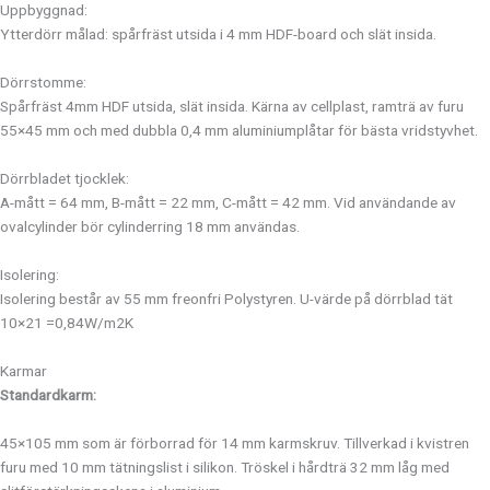
Uppbyggnad:
Ytterdörr målad: spårfräst utsida i 4 mm HDF-board och slät insida.
Dörrstomme:
Spårfräst 4mm HDF utsida, slät insida. Kärna av cellplast, ramträ av furu
55×45 mm och med dubbla 0,4 mm aluminiumplåtar för bästa vridstyvhet.
Dörrbladet tjocklek:
A-mått = 64 mm, B-mått = 22 mm, C-mått = 42 mm. Vid användande av
ovalcylinder bör cylinderring 18 mm användas.
Isolering:
Isolering består av 55 mm freonfri Polystyren. U-värde på dörrblad tät
10×21 =0,84W/m2K
Karmar
Standardkarm:
45×105 mm som är förborrad för 14 mm karmskruv. Tillverkad i kvistren
furu med 10 mm tätningslist i silikon. Tröskel i hårdträ 32 mm låg med