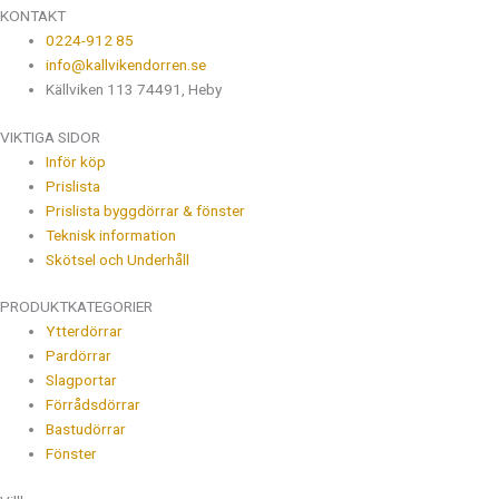
KONTAKT
0224-912 85
info@kallvikendorren.se
Källviken 113 74491, Heby
VIKTIGA SIDOR
Inför köp
Prislista
Prislista byggdörrar & fönster
Teknisk information
Skötsel och Underhåll
PRODUKTKATEGORIER
Ytterdörrar
Pardörrar
Slagportar
Förrådsdörrar
Bastudörrar
Fönster