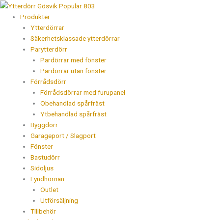
Hoppa
Ytterdörr
Products
till
Gösvik
search
Produkter
innehåll
Popular
Ytterdörrar
803
Säkerhetsklassade ytterdörrar
mängd
Parytterdörr
Pardörrar med fönster
Pardörrar utan fönster
Förrådsdörr
Förrådsdörrar med furupanel
Obehandlad spårfräst
Ytbehandlad spårfräst
Byggdörr
Garageport / Slagport
Fönster
Bastudörr
Sidoljus
Fyndhörnan
Outlet
Utförsäljning
Tillbehör