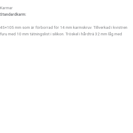
Karmar
Standardkarm:
45×105 mm som är förborrad för 14 mm karmskruv. Tillverkad i kvistren
furu med 10 mm tätningslist i silikon. Tröskel i hårdträ 32 mm låg med
slitförstärkningsskena i aluminium.
Beslag
Säkerhetslåskista Klass3, typ 8765 med justerbart slutbleck. Gångjärn typ
3248 110 mm, justerbara i höjd- och sidled. 3 st. på ytterdörrarna och 8 st.
på garageportarna.
Färg
Dörrarna målas i 3-skikt med en Akrylatbaserad täckfärg Vit NCS S 0502-Y,
glansvärde 0,30. För övriga färger se färgskala NCS S edition 2.
Bättring av lackskador bör omedelbart åtgärdas med akrylatfärg för
utomhusbruk i rätt färg och glans.