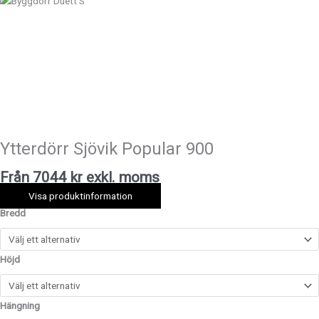
Ytterdörr
Sjövik
Popular
900
mängd
Ytterdörr Sjövik Popular 900
Från 7044 kr exkl. moms
Visa produktinformation
Bredd
Höjd
Hängning