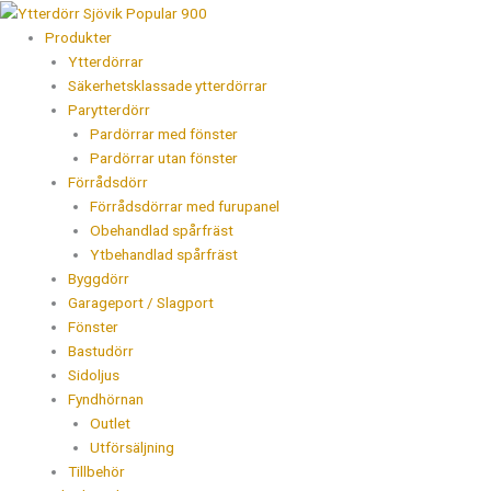
Hoppa
Products
till
search
Produkter
innehåll
Ytterdörrar
Säkerhetsklassade ytterdörrar
Parytterdörr
Pardörrar med fönster
Pardörrar utan fönster
Förrådsdörr
Förrådsdörrar med furupanel
Obehandlad spårfräst
Ytbehandlad spårfräst
Byggdörr
Garageport / Slagport
Fönster
Bastudörr
Sidoljus
Fyndhörnan
Outlet
Utförsäljning
Tillbehör