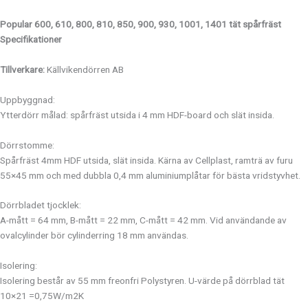
Popular 600, 610, 800, 810, 850, 900, 930, 1001, 1401
tät spårfräst
Specifikationer
Tillverkare:
Källvikendörren AB
Uppbyggnad:
Ytterdörr målad: spårfräst utsida i 4 mm HDF-board och slät insida.
Dörrstomme:
Spårfräst 4mm HDF utsida, slät insida. Kärna av Cellplast, ramträ av furu
55×45 mm och med dubbla 0,4 mm aluminiumplåtar för bästa vridstyvhet.
Dörrbladet tjocklek:
A-mått = 64 mm, B-mått = 22 mm, C-mått = 42 mm. Vid användande av
ovalcylinder bör cylinderring 18 mm användas.
Isolering:
Isolering består av 55 mm freonfri Polystyren. U-värde på dörrblad tät
10×21 =0,75W/m2K