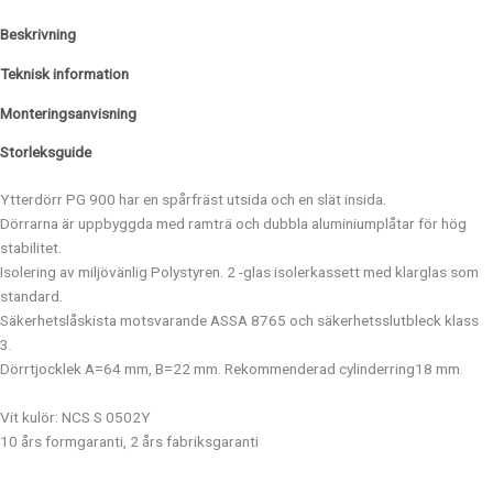
Beskrivning
Teknisk information
Monteringsanvisning
Storleksguide
Ytterdörr PG 900 har en spårfräst utsida och en slät insida.
Dörrarna är uppbyggda med ramträ och dubbla aluminiumplåtar för hög
stabilitet.
Isolering av miljövänlig Polystyren. 2 -glas isolerkassett med klarglas som
standard.
Säkerhetslåskista motsvarande ASSA 8765 och säkerhetsslutbleck klass
3.
Dörrtjocklek A=64 mm, B=22 mm. Rekommenderad cylinderring18 mm.
Vit kulör: NCS S 0502Y
10 års formgaranti, 2 års fabriksgaranti