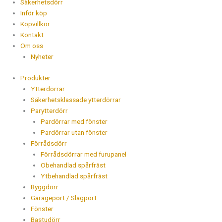
Säkerhetsdörr
Inför köp
Köpvillkor
Kontakt
Om oss
Nyheter
Produkter
Ytterdörrar
Säkerhetsklassade ytterdörrar
Parytterdörr
Pardörrar med fönster
Pardörrar utan fönster
Förrådsdörr
Förrådsdörrar med furupanel
Obehandlad spårfräst
Ytbehandlad spårfräst
Byggdörr
Garageport / Slagport
Fönster
Bastudörr