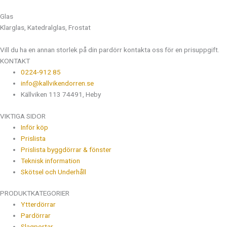
Glas
Klarglas, Katedralglas, Frostat
Vill du ha en annan storlek på din pardörr kontakta oss för en prisuppgift.
KONTAKT
0224-912 85
info@kallvikendorren.se
Källviken 113 74491, Heby
VIKTIGA SIDOR
Inför köp
Prislista
Prislista byggdörrar & fönster
Teknisk information
Skötsel och Underhåll
PRODUKTKATEGORIER
Ytterdörrar
Pardörrar
Slagportar