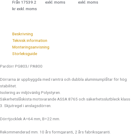
Från 17539.2
exkl. moms
exkl. moms
kr exkl. moms
Beskrivning
Teknisk information
Monteringsanvisning
Storleksguide
Pardörr PG803/ PA800
Dörrarna är uppbyggda med ramträ och dubbla aluminiumplåtar för hög
stabilitet.
Isolering av miljövänlig Polystyren.
Säkerhetslåskista motsvarande ASSA 8765 och säkerhetsslutbleck klass
3. Skjutregel i anslagsdörren.
Dörrtjocklek A=64 mm, B=22 mm.
Rekommenderad mm. 10 års formgaranti, 2 års fabriksgaranti.