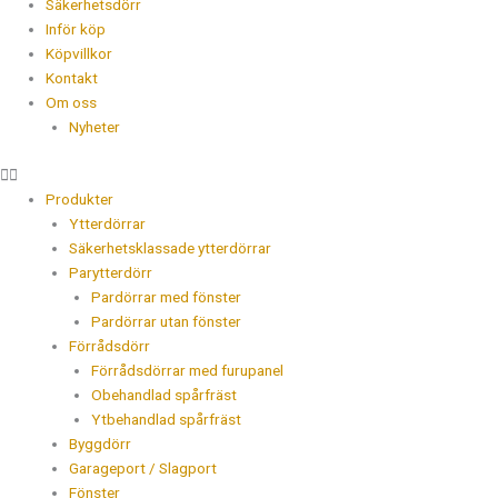
Säkerhetsdörr
Inför köp
Köpvillkor
Kontakt
Om oss
Nyheter
Produkter
Ytterdörrar
Säkerhetsklassade ytterdörrar
Parytterdörr
Pardörrar med fönster
Pardörrar utan fönster
Förrådsdörr
Förrådsdörrar med furupanel
Obehandlad spårfräst
Ytbehandlad spårfräst
Byggdörr
Garageport / Slagport
Fönster