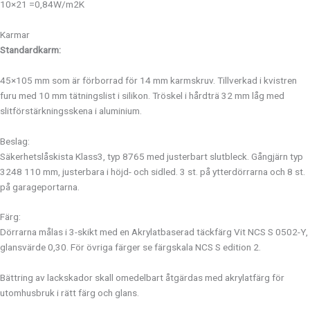
10×21 =0,84W/m2K
Karmar
Standardkarm:
45×105 mm som är förborrad för 14 mm karmskruv. Tillverkad i kvistren
furu med 10 mm tätningslist i silikon. Tröskel i hårdträ 32 mm låg med
slitförstärkningsskena i aluminium.
Beslag:
Säkerhetslåskista Klass3, typ 8765 med justerbart slutbleck. Gångjärn typ
3248 110 mm, justerbara i höjd- och sidled. 3 st. på ytterdörrarna och 8 st.
på garageportarna.
Färg:
Dörrarna målas i 3-skikt med en Akrylatbaserad täckfärg Vit NCS S 0502-Y,
glansvärde 0,30. För övriga färger se färgskala NCS S edition 2.
Bättring av lackskador skall omedelbart åtgärdas med akrylatfärg för
utomhusbruk i rätt färg och glans.