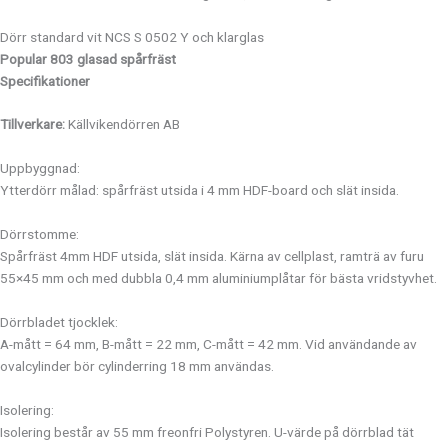
Dörr standard vit NCS S 0502 Y och klarglas
Popular 803
glasad spårfräst
Specifikationer
Tillverkare:
Källvikendörren AB
Uppbyggnad:
Ytterdörr målad: spårfräst utsida i 4 mm HDF-board och slät insida.
Dörrstomme:
Spårfräst 4mm HDF utsida, slät insida. Kärna av cellplast, ramträ av furu
55×45 mm och med dubbla 0,4 mm aluminiumplåtar för bästa vridstyvhet.
Dörrbladet tjocklek:
A-mått = 64 mm, B-mått = 22 mm, C-mått = 42 mm. Vid användande av
ovalcylinder bör cylinderring 18 mm användas.
Isolering:
Isolering består av 55 mm freonfri Polystyren. U-värde på dörrblad tät