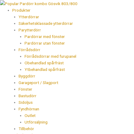
Hoppa
Popular
Products
till
Pardörr
search
Produkter
innehåll
kombo
Ytterdörrar
Gösvik
Säkerhetsklassade ytterdörrar
803/800
Parytterdörr
mängd
Pardörrar med fönster
Pardörrar utan fönster
Förrådsdörr
Förrådsdörrar med furupanel
Obehandlad spårfräst
Ytbehandlad spårfräst
Byggdörr
Garageport / Slagport
Fönster
Bastudörr
Sidoljus
Fyndhörnan
Outlet
Utförsäljning
Tillbehör