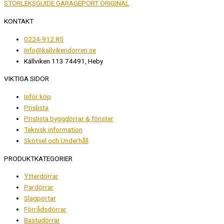
STORLEKSGUIDE GARAGEPORT ORIGINAL
KONTAKT
0224-912 85
info@kallvikendorren.se
Källviken 113 74491, Heby
VIKTIGA SIDOR
Inför köp
Prislista
Prislista byggdörrar & fönster
Teknisk information
Skötsel och Underhåll
PRODUKTKATEGORIER
Ytterdörrar
Pardörrar
Slagportar
Förrådsdörrar
Bastudörrar