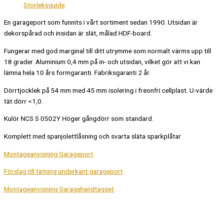
Storleksguide
En garageport som funnits i vårt sortiment sedan 1990. Utsidan är
dekorspårad och insidan är slät, målad HDF-board.
Fungerar med god marginal till ditt utrymme som normalt värms upp till
18 grader. Aluminium 0,4 mm på in- och utsidan, vilket gör att vi kan
lämna hela 10 års formgaranti. Fabriksgaranti 2 år.
Dörrtjocklek på 54 mm med 45 mm isolering i freonfri cellplast. U-värde
tät dörr <1,0.
Kulör NCS S 0502Y Höger gångdörr som standard.
Komplett med spanjolettlåsning och svarta släta sparkplåtar
Montageanvisning Garageport
Förslag till tätning underkant garageport
Montageanvisning Garagehandtagset