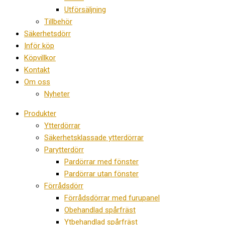
Utförsäljning
Tillbehör
Säkerhetsdörr
Inför köp
Köpvillkor
Kontakt
Om oss
Nyheter
Produkter
Ytterdörrar
Säkerhetsklassade ytterdörrar
Parytterdörr
Pardörrar med fönster
Pardörrar utan fönster
Förrådsdörr
Förrådsdörrar med furupanel
Obehandlad spårfräst
Ytbehandlad spårfräst