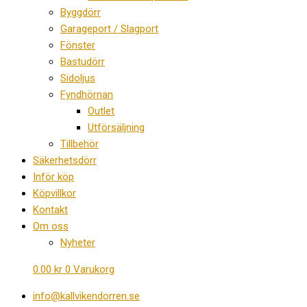
Byggdörr
Garageport / Slagport
Fönster
Bastudörr
Sidoljus
Fyndhörnan
Outlet
Utförsäljning
Tillbehör
Säkerhetsdörr
Inför köp
Köpvillkor
Kontakt
Om oss
Nyheter
0.00
kr
0
Varukorg
info@kallvikendorren.se