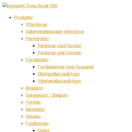
Hoppa
till
Produkter
innehåll
Ytterdörrar
Säkerhetsklassade ytterdörrar
Parytterdörr
Pardörrar med fönster
Pardörrar utan fönster
Förrådsdörr
Förrådsdörrar med furupanel
Obehandlad spårfräst
Ytbehandlad spårfräst
Byggdörr
Garageport / Slagport
Fönster
Bastudörr
Sidoljus
Fyndhörnan
Outlet