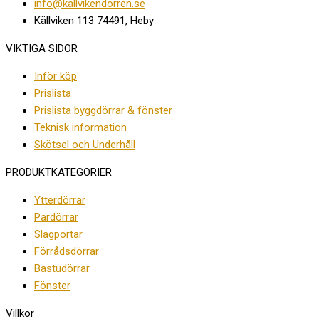
info@kallvikendorren.se
Källviken 113 74491, Heby
VIKTIGA SIDOR
Inför köp
Prislista
Prislista byggdörrar & fönster
Teknisk information
Skötsel och Underhåll
PRODUKTKATEGORIER
Ytterdörrar
Pardörrar
Slagportar
Förrådsdörrar
Bastudörrar
Fönster
Villkor