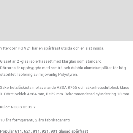
Beskrivning
Teknisk information
Monteringsanvisning
Storleksguide
Ytterdörr PG 921 har en spårfräst utsida och en slät insida.
Glaset är 2 -glas isolerkassett med klarglas som standard.
Dörrarna är uppbyggda med ramträ och dubbla aluminiumplåtar för hög
stabilitet. Isolering av miljövänlig Polystyren.
Säkerhetslåskista motsvarande ASSA 8765 och säkerhetsslutbleck klass
3. Dörrtjocklek A=64 mm, B=22 mm. Rekommenderad cylinderring 18 mm.
Kulör: NCS S 0502 Y
10 års formgaranti, 2 års fabriksgaranti
Popular 611, 621, 811, 921, 931
glasad spårfräst