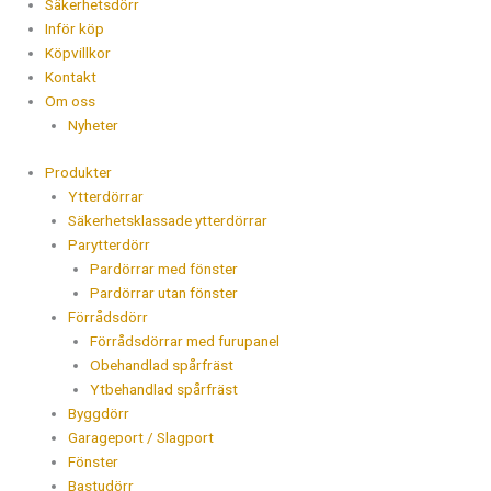
Säkerhetsdörr
Inför köp
Köpvillkor
Kontakt
Om oss
Nyheter
Produkter
Ytterdörrar
Säkerhetsklassade ytterdörrar
Parytterdörr
Pardörrar med fönster
Pardörrar utan fönster
Förrådsdörr
Förrådsdörrar med furupanel
Obehandlad spårfräst
Ytbehandlad spårfräst
Byggdörr
Garageport / Slagport
Fönster
Bastudörr