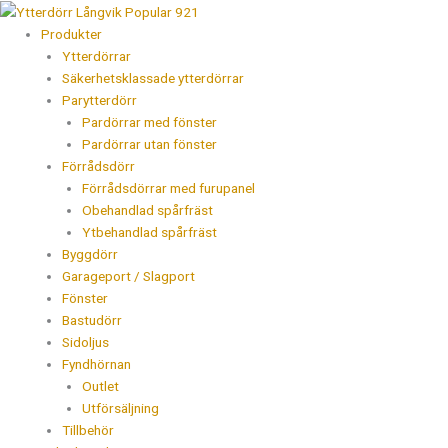
Hoppa
till
Produkter
innehåll
Ytterdörrar
Säkerhetsklassade ytterdörrar
Parytterdörr
Pardörrar med fönster
Pardörrar utan fönster
Förrådsdörr
Förrådsdörrar med furupanel
Obehandlad spårfräst
Ytbehandlad spårfräst
Byggdörr
Garageport / Slagport
Fönster
Bastudörr
Sidoljus
Fyndhörnan
Outlet
Utförsäljning
Tillbehör