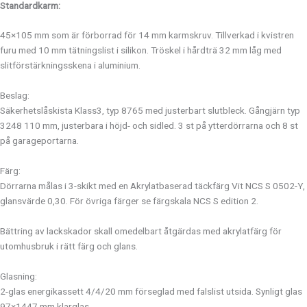
Standardkarm:
45×105 mm som är förborrad för 14 mm karmskruv. Tillverkad i kvistren
furu med 10 mm tätningslist i silikon. Tröskel i hårdträ 32 mm låg med
slitförstärkningsskena i aluminium.
Beslag:
Säkerhetslåskista Klass3, typ 8765 med justerbart slutbleck. Gångjärn typ
3248 110 mm, justerbara i höjd- och sidled. 3 st på ytterdörrarna och 8 st
på garageportarna.
Färg:
Dörrarna målas i 3-skikt med en Akrylatbaserad täckfärg Vit NCS S 0502-Y,
glansvärde 0,30. För övriga färger se färgskala NCS S edition 2.
Bättring av lackskador skall omedelbart åtgärdas med akrylatfärg för
utomhusbruk i rätt färg och glans.
Glasning:
2-glas energikassett 4/4/20 mm förseglad med falslist utsida. Synligt glas
97×1447 mm klarglas.