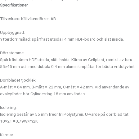
Specifikationer
Tillverkare:
Källvikendörren AB
Uppbyggnad:
Ytterdörr målad: spårfräst utsida i 4 mm HDF-board och slät insida.
Dörrstomme:
Spårfräst 4mm HDF utsida, slät insida. Kärna av Cellplast, ramträ av furu
55×45 mm och med dubbla 0,4 mm aluminiumplåtar för bästa vridstyvhet.
Dörrbladet tjocklek:
A-mått = 64 mm, B-mått = 22 mm, C-mått = 42 mm. Vid användande av
ovalcylinder bör Cylinderring 18 mm användas.
Isolering:
Isolering består av 55 mm freonfri Polystyren. U-värde på dörrblad tät
10×21 =0,79W/m2K
Karmar