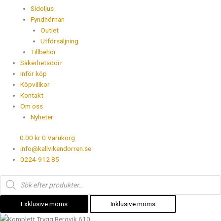
Sidoljus
Fyndhörnan
Outlet
Utförsäljning
Tillbehör
Säkerhetsdörr
Inför köp
Köpvillkor
Kontakt
Om oss
Nyheter
0.00
kr
0
Varukorg
info@kallvikendorren.se
0224-912 85
Products
search
Exklusive moms
Inklusive moms