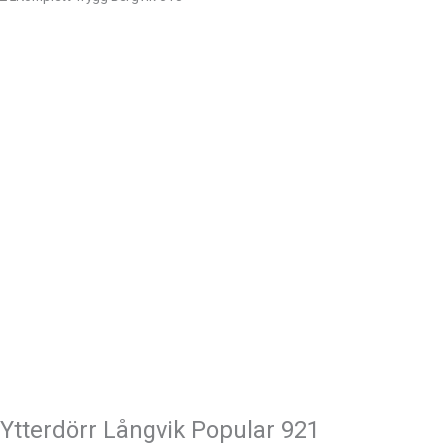
Ytterdörr
Långvik
Popular
921
mängd
Ytterdörr Långvik Popular 921