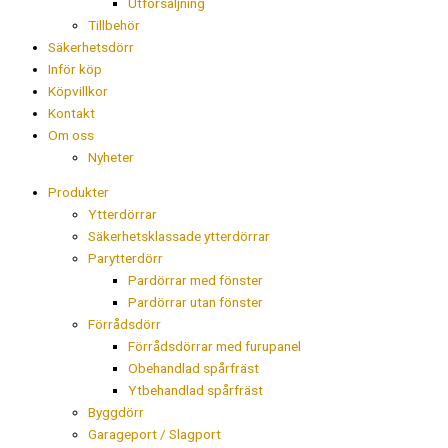
Utförsäljning
Tillbehör
Säkerhetsdörr
Inför köp
Köpvillkor
Kontakt
Om oss
Nyheter
Produkter
Ytterdörrar
Säkerhetsklassade ytterdörrar
Parytterdörr
Pardörrar med fönster
Pardörrar utan fönster
Förrådsdörr
Förrådsdörrar med furupanel
Obehandlad spårfräst
Ytbehandlad spårfräst
Byggdörr
Garageport / Slagport