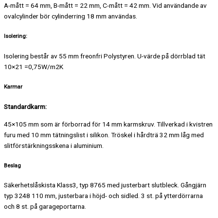
A-mått = 64 mm, B-mått = 22 mm, C-mått = 42 mm. Vid användande av
ovalcylinder bör cylinderring 18 mm användas.
Isolering:
Isolering består av 55 mm freonfri Polystyren. U-värde på dörrblad tät
10×21 =0,75W/m2K
Karmar
Standardkarm:
45×105 mm som är förborrad för 14 mm karmskruv. Tillverkad i kvistren
furu med 10 mm tätningslist i silikon. Tröskel i hårdträ 32 mm låg med
slitförstärkningsskena i aluminium.
Beslag
Säkerhetslåskista Klass3, typ 8765 med justerbart slutbleck. Gångjärn
typ 3248 110 mm, justerbara i höjd- och sidled. 3 st. på ytterdörrarna
och 8 st. på garageportarna.