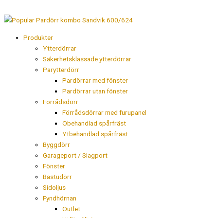
Hoppa
till
innehåll
Produkter
Ytterdörrar
Säkerhetsklassade ytterdörrar
Parytterdörr
Pardörrar med fönster
Pardörrar utan fönster
Förrådsdörr
Förrådsdörrar med furupanel
Obehandlad spårfräst
Ytbehandlad spårfräst
Byggdörr
Garageport / Slagport
Fönster
Bastudörr
Sidoljus
Fyndhörnan
Outlet