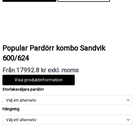
Popular Pardörr kombo Sandvik
600/624
Från 17992.8 kr exkl. moms
Visa produktinformation
Popular
Storleksväljare pardörr
Pardörr
kombo
Sandvik
Hängning
600/624
mängd