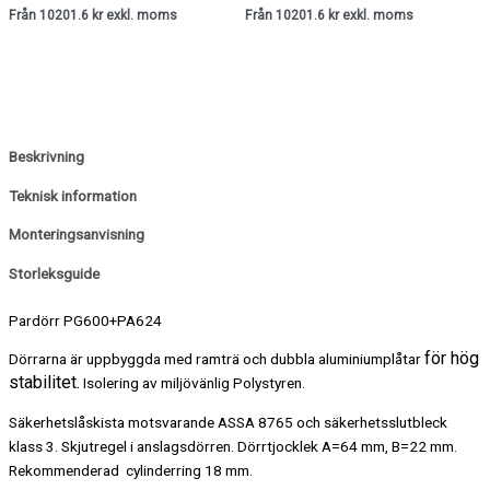
Från 10201.6 kr exkl. moms
Från 10201.6 kr exkl. moms
Beskrivning
Teknisk information
Monteringsanvisning
Storleksguide
Pardörr PG600+PA624
för hög
Dörrarna är uppbyggda med ramträ och dubbla aluminiumplåtar
stabilitet.
Isolering av miljövänlig Polystyren.
Säkerhetslåskista motsvarande ASSA 8765 och säkerhetsslutbleck
klass 3. Skjutregel i anslagsdörren. Dörrtjocklek A=64 mm, B=22 mm.
Rekommenderad cylinderring 18 mm.