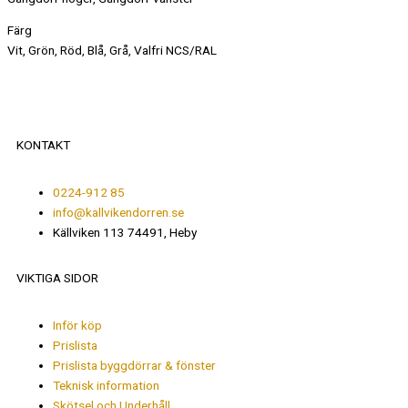
Färg
Vit, Grön, Röd, Blå, Grå, Valfri NCS/RAL
KONTAKT
0224-912 85
info@kallvikendorren.se
Källviken 113 74491, Heby
VIKTIGA SIDOR
Inför köp
Prislista
Prislista byggdörrar & fönster
Teknisk information
Skötsel och Underhåll