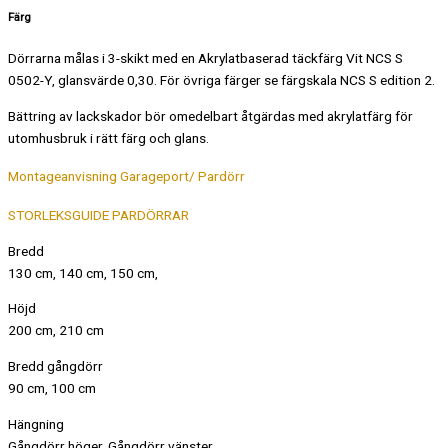
Färg
Dörrarna målas i 3-skikt med en Akrylatbaserad täckfärg Vit NCS S
0502-Y, glansvärde 0,30. För övriga färger se färgskala NCS S edition 2.
Bättring av lackskador bör omedelbart åtgärdas med akrylatfärg för
utomhusbruk i rätt färg och glans.
Montageanvisning Garageport/ Pardörr
STORLEKSGUIDE PARDÖRRAR
Bredd
130 cm, 140 cm, 150 cm,
Höjd
200 cm, 210 cm
Bredd gångdörr
90 cm, 100 cm
Hängning
Gångdörr höger, Gångdörr vänster