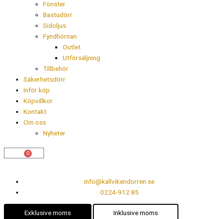
Fönster
Bastudörr
Sidoljus
Fyndhörnan
Outlet
Utförsäljning
Tillbehör
Säkerhetsdörr
Inför köp
Köpvillkor
Kontakt
Om oss
Nyheter
0
Varukorg
info@kallvikendorren.se
0224-912 85
Exklusive moms
Inklusive moms