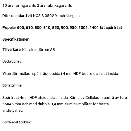
10 års formgaranti, 2 års fabriksgaranti.
Dörr standard vit NCS S 0502 Y och klarglas
Popular 600, 610, 800, 810, 850, 900, 930, 1001, 1401
tät spårfräst
Specifikationer
Tillverkare:
Källvikendörren AB
Uppbyggnad:
Ytterdörr målad: spårfräst utsida i 4 mm HDF-board och slät insida.
Dörrstomme:
Spårfräst 4mm HDF utsida, slät insida. Kärna av Cellplast, ramträ av furu
55×45 mm och med dubbla 0,4 mm aluminiumplåtar för bästa
vridstyvhet.
Dörrbladet tjocklek: