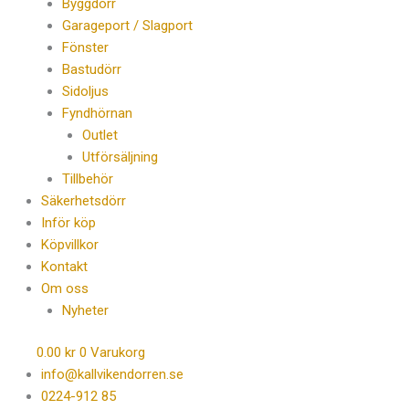
Byggdörr
Garageport / Slagport
Fönster
Bastudörr
Sidoljus
Fyndhörnan
Outlet
Utförsäljning
Tillbehör
Säkerhetsdörr
Inför köp
Köpvillkor
Kontakt
Om oss
Nyheter
0.00
kr
0
Varukorg
info@kallvikendorren.se
0224-912 85