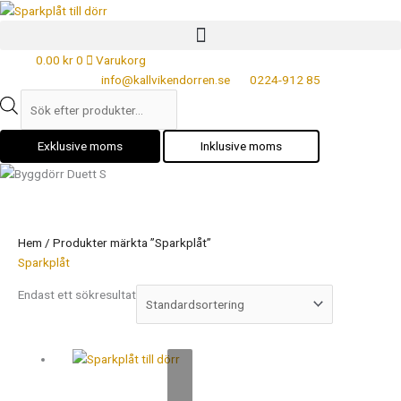
Hoppa
Products
till
search
innehåll
0.00
kr
0
Varukorg
info@kallvikendorren.se
0224-912 85
Exklusive moms
Inklusive moms
Hem
/ Produkter märkta ”Sparkplåt”
Sparkplåt
Endast ett sökresultat