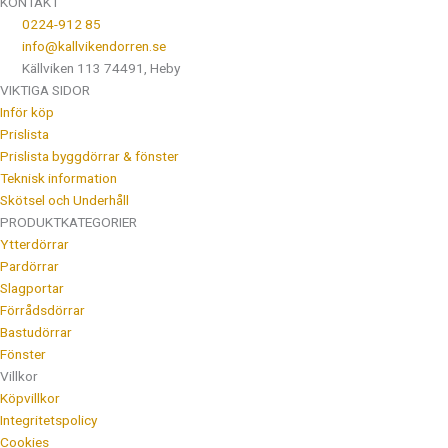
KONTAKT
0224-912 85
info@kallvikendorren.se
Källviken 113 74491, Heby
VIKTIGA SIDOR
Inför köp
Prislista
Prislista byggdörrar & fönster
Teknisk information
Skötsel och Underhåll
PRODUKTKATEGORIER
Ytterdörrar
Pardörrar
Slagportar
Förrådsdörrar
Bastudörrar
Fönster
Villkor
Köpvillkor
Integritetspolicy
Cookies