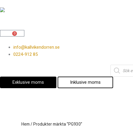
Hoppa
till
innehåll
0
Varukorg
info@kallvikendorren.se
0224-912 85
Products
search
Exklusive moms
Inklusive moms
Hem
/ Produkter märkta ”PG930”