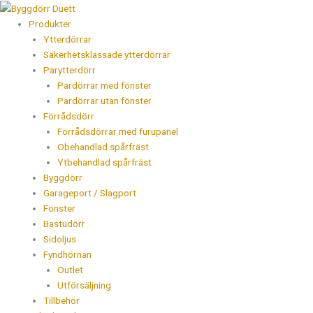
Hoppa
Products
till
search
Produkter
innehåll
Ytterdörrar
Säkerhetsklassade ytterdörrar
Parytterdörr
Pardörrar med fönster
Pardörrar utan fönster
Förrådsdörr
Förrådsdörrar med furupanel
Obehandlad spårfräst
Ytbehandlad spårfräst
Byggdörr
Garageport / Slagport
Fönster
Bastudörr
Sidoljus
Fyndhörnan
Outlet
Utförsäljning
Tillbehör