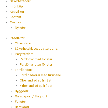
Säkerhetsdörr
Inför köp
Köpvillkor
Kontakt
Om oss
Nyheter
Produkter
Ytterdörrar
Säkerhetsklassade ytterdörrar
Parytterdörr
Pardörrar med fönster
Pardörrar utan fönster
Förrådsdörr
Förrådsdörrar med furupanel
Obehandlad spårfräst
Ytbehandlad spårfräst
Byggdörr
Garageport / Slagport
Fönster
Bastudörr