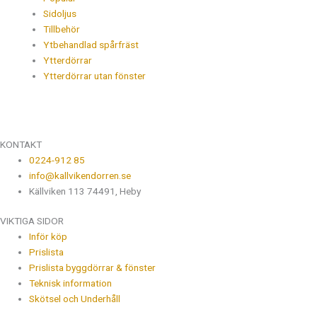
Sidoljus
Tillbehör
Ytbehandlad spårfräst
Ytterdörrar
Ytterdörrar utan fönster
KONTAKT
0224-912 85
info@kallvikendorren.se
Källviken 113 74491, Heby
VIKTIGA SIDOR
Inför köp
Prislista
Prislista byggdörrar & fönster
Teknisk information
Skötsel och Underhåll