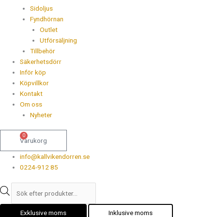
Sidoljus
Fyndhörnan
Outlet
Utförsäljning
Tillbehör
Säkerhetsdörr
Inför köp
Köpvillkor
Kontakt
Om oss
Nyheter
0
Varukorg
info@kallvikendorren.se
0224-912 85
Exklusive moms
Inklusive moms