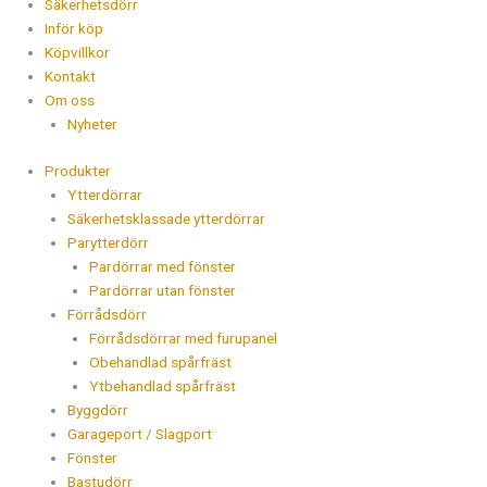
Säkerhetsdörr
Inför köp
Köpvillkor
Kontakt
Om oss
Nyheter
Produkter
Ytterdörrar
Säkerhetsklassade ytterdörrar
Parytterdörr
Pardörrar med fönster
Pardörrar utan fönster
Förrådsdörr
Förrådsdörrar med furupanel
Obehandlad spårfräst
Ytbehandlad spårfräst
Byggdörr
Garageport / Slagport
Fönster
Bastudörr