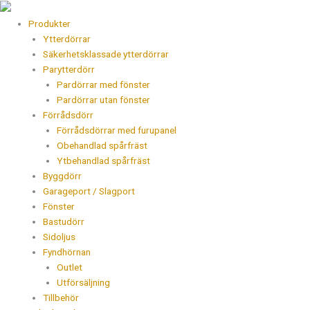
Hoppa
Products
till
search
Produkter
innehåll
Ytterdörrar
Säkerhetsklassade ytterdörrar
Parytterdörr
Pardörrar med fönster
Pardörrar utan fönster
Förrådsdörr
Förrådsdörrar med furupanel
Obehandlad spårfräst
Ytbehandlad spårfräst
Byggdörr
Garageport / Slagport
Fönster
Bastudörr
Sidoljus
Fyndhörnan
Outlet
Utförsäljning
Tillbehör