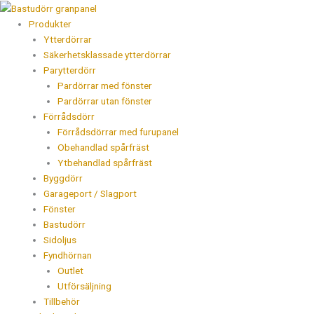
Hoppa
Products
till
search
Produkter
innehåll
Ytterdörrar
Säkerhetsklassade ytterdörrar
Parytterdörr
Pardörrar med fönster
Pardörrar utan fönster
Förrådsdörr
Förrådsdörrar med furupanel
Obehandlad spårfräst
Ytbehandlad spårfräst
Byggdörr
Garageport / Slagport
Fönster
Bastudörr
Sidoljus
Fyndhörnan
Outlet
Utförsäljning
Tillbehör