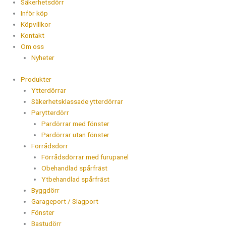
Säkerhetsdörr
Inför köp
Köpvillkor
Kontakt
Om oss
Nyheter
Produkter
Ytterdörrar
Säkerhetsklassade ytterdörrar
Parytterdörr
Pardörrar med fönster
Pardörrar utan fönster
Förrådsdörr
Förrådsdörrar med furupanel
Obehandlad spårfräst
Ytbehandlad spårfräst
Byggdörr
Garageport / Slagport
Fönster
Bastudörr