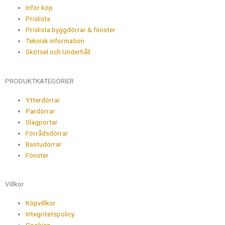
Inför köp
Prislista
Prislista byggdörrar & fönster
Teknisk information
Skötsel och Underhåll
PRODUKTKATEGORIER
Ytterdörrar
Pardörrar
Slagportar
Förrådsdörrar
Bastudörrar
Fönster
Villkor
Köpvillkor
Integritetspolicy