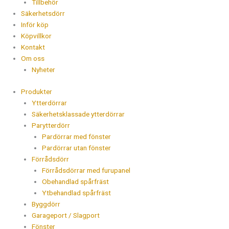
Tillbehör
Säkerhetsdörr
Inför köp
Köpvillkor
Kontakt
Om oss
Nyheter
Produkter
Ytterdörrar
Säkerhetsklassade ytterdörrar
Parytterdörr
Pardörrar med fönster
Pardörrar utan fönster
Förrådsdörr
Förrådsdörrar med furupanel
Obehandlad spårfräst
Ytbehandlad spårfräst
Byggdörr
Garageport / Slagport
Fönster