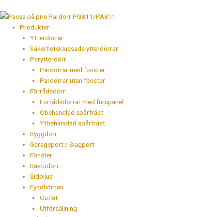
Hoppa
till
innehåll
Produkter
Ytterdörrar
Säkerhetsklassade ytterdörrar
Parytterdörr
Pardörrar med fönster
Pardörrar utan fönster
Förrådsdörr
Förrådsdörrar med furupanel
Obehandlad spårfräst
Ytbehandlad spårfräst
Byggdörr
Garageport / Slagport
Fönster
Bastudörr
Sidoljus
Fyndhörnan
Outlet
Utförsäljning