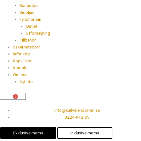
Bastudörr
Sidoljus
Fyndhörnan
Outlet
Utförsäljning
Tillbehör
Säkerhetsdörr
Inför köp
Köpvillkor
Kontakt
Om oss
Nyheter
0
Varukorg
info@kallvikendorren.se
0224-912 85
Exklusive moms
Inklusive moms